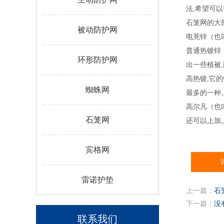
法,希望可
石笼网的大
被动防护网
电茺锌（也
普通热镀锌
环形防护网
出一些植被
高热镀,它的
蜘蛛网
最多的一种
高尔凡（也
石笼网
还可以上加
宾格网
雷诺护垫
上一篇：
石
下一篇：
没
联系我们