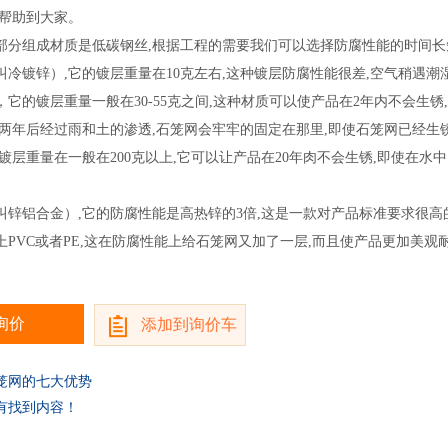
以帮助到大家。
部分组成材质是低碳钢丝,根据工程的需要我们可以选择防腐性能的时间长
叫冷镀锌）,它的镀层重量在10克左右,这种镀层防腐性能很差,空气稍遇
，它的镀层重量一般在30-55克之间,这种材质可以使产品在2年内不会生锈
,两年后经过雨和土的渗透,石笼网会牢牢的固定在那里,即使石笼网已经生
镀层重量在一般在200克以上,它可以让产品在20年肉不会生锈,即使在水
。
叫锌铝合金）,它的防腐性能是高热锌的3倍,这是一款对产品标准要求很高
上PVC或者PE,这在防腐性能上给石笼网又加了一层,而且使产品更加美观
询价
添加到询价车
笼网的七大优势
有找到内容！