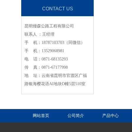
CONTACT US
昆明熳森公路工程有限公司
联系人 ：王经理
手 机：18787103703（同微信）
手 机：13529068981
电 话：0871-68135293
传 真：0871-67177998
地 址：云南省昆明市官渡区广福
路银海樱花语AI地块D幢5层510室
网站首页
公司简介
产品中心