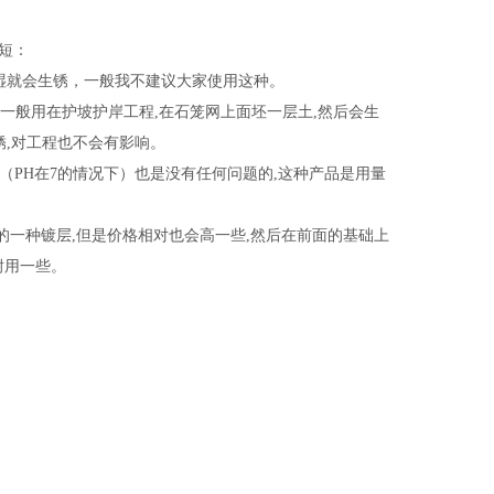
短：
潮湿就会生锈，一般我不建议大家使用这种。
,一般用在护坡护岸工程,在石笼网上面坯一层土,然后会生
锈,对工程也不会有影响。
中（PH在7的情况下）也是没有任何问题的,这种产品是用量
的一种镀层,但是价格相对也会高一些,然后在前面的基础上
耐用一些。