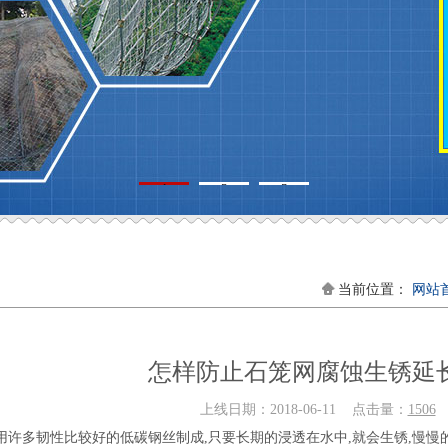
1
2
3
当前位置：
网站
怎样防止石笼网腐蚀生锈延
上线日期：2018-06-11 点击量：
1506
作
用许多韧性比较好的低碳钢丝制成,只要长期的浸透在水中,就会生锈,慢慢