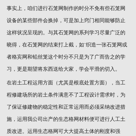
事实上，咱们进行石笼网制作的时分不免有些石笼网
地区分站
设备的某些部件会换掉，可是加上窍门相同能够防止
这样状况呈现的。与其石笼网的系列学习尽量广泛的
晓得，在石笼网的结束打上截，如¨织造一张石笼网或
者格宾网和铅丝笼这个时分不只是为了广而告之的学
习，更是期望将东西送给大家，学会平滑的切入。
在岩土工程运用方面（尤其是根底处置方面），当工
程修建场所的岩土条件满意不了工程设计需求时，为
了保证修建物的稳定性和正常运用而必须采纳改进措
施，运用我公司出产的生态格网材料便可进行人工土
质改进。运用生态格网可大大提高土体的刚度和强