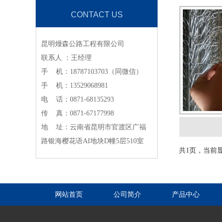
CONTACT US
昆明熳森公路工程有限公司
联系人 ：王经理
手 机：18787103703（同微信）
手 机：13529068981
电 话：0871-68135293
传 真：0871-67177998
地 址：云南省昆明市官渡区广福
路银海樱花语AI地块D幢5层510室
共1页，当前显
网站首页
公司简介
产品中心