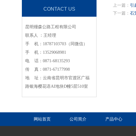
上一篇：
引
CONTACT US
下一篇：
石
昆明熳森公路工程有限公司
联系人 ：王经理
手 机：18787103703（同微信）
手 机：13529068981
电 话：0871-68135293
传 真：0871-67177998
地 址：云南省昆明市官渡区广福
路银海樱花语AI地块D幢5层510室
网站首页
公司简介
产品中心