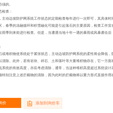
是必须的。
状态检查：
，主动边坡防护网系统工作状态的定期检查每年进行一次即可，其具体时
区，春季的冻融循环和积雪融化可能是引起落石的主要原因，检查工作宜
在雨季到来前进行检查。但是，当遭遇当地十年一遇的暴雨或风暴袭击后
暴发。
特征：
石或堆积物使系统处于紧张状态，主动边坡防护网系统的柔性将会降低，
以清除。此外，若有岩块、碎石、土和落叶等大量堆积物存在，它一方面
低系统的有效高度，亦应考虑清除，通常，当这种堆积高度超过系统设计高
须特别注意上述拦截物的清除，因为此时的拦截物将以重力形式直接作用
询价
添加到询价车