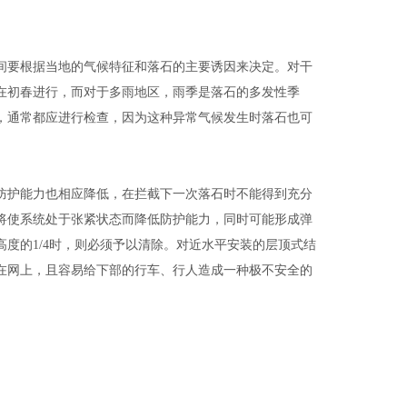
间要根据当地的气候特征和落石的主要诱因来决定。对干
在初春进行，而对于多雨地区，雨季是落石的多发性季
，通常都应进行检查，因为这种异常气候发生时落石也可
防护能力也相应降低，在拦截下一次落石时不能得到充分
将使系统处于张紧状态而降低防护能力，同时可能形成弹
度的1/4时，则必须予以清除。对近水平安装的层顶式结
在网上，且容易给下部的行车、行人造成一种极不安全的