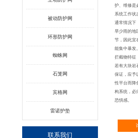
护、维修
系统工作
被动防护网
通常情况下
旱少雨的地
环形防护网
节，因此宜
能集中
蜘蛛网
拦截物
若有大块岩
石笼网
保证，应予
性平台而降
构系统，必
宾格网
恐惧感。
雷诺护垫
联系我们